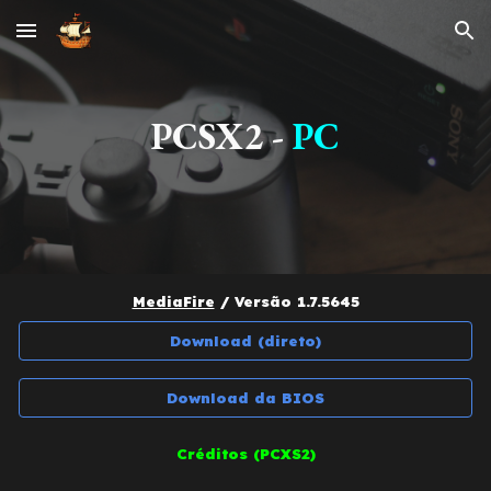
Skip to main content
Skip to navigation
PCSX2 -
PC
MediaFire
/
Versão
1.7.5645
Download (direto)
Download da BIOS
Créditos (PCXS2)