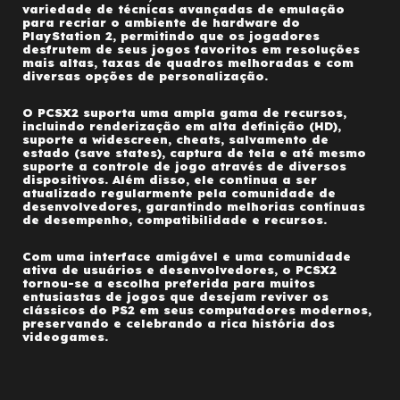
variedade de técnicas avançadas de emulação
para recriar o ambiente de hardware do
PlayStation 2, permitindo que os jogadores
desfrutem de seus jogos favoritos em resoluções
mais altas, taxas de quadros melhoradas e com
diversas opções de personalização.
O PCSX2 suporta uma ampla gama de recursos,
incluindo renderização em alta definição (HD),
suporte a widescreen, cheats, salvamento de
estado (save states), captura de tela e até mesmo
suporte a controle de jogo através de diversos
dispositivos. Além disso, ele continua a ser
atualizado regularmente pela comunidade de
desenvolvedores, garantindo melhorias contínuas
de desempenho, compatibilidade e recursos.
Com uma interface amigável e uma comunidade
ativa de usuários e desenvolvedores, o PCSX2
tornou-se a escolha preferida para muitos
entusiastas de jogos que desejam reviver os
clássicos do PS2 em seus computadores modernos,
preservando e celebrando a rica história dos
videogames.