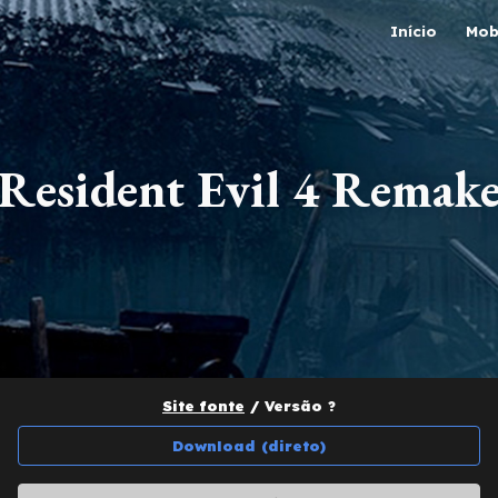
Início
Mob
ip to main content
Skip to navigat
Resident Evil 4 Remak
Site fonte
/
Versão
?
Download (direto)