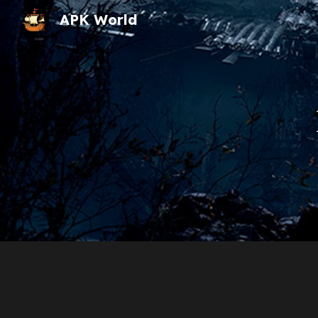
APK World
Sk