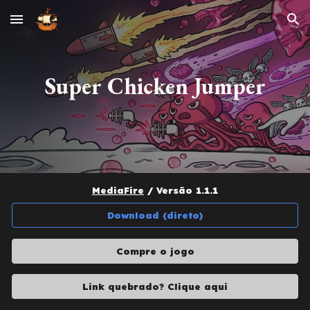
Skip to main content
Skip to navigation
Super Chicken Jumper
MediaFire
/
Versão
1.1.1
Download (direto)
Compre o jogo
Link quebrado? Clique aqui