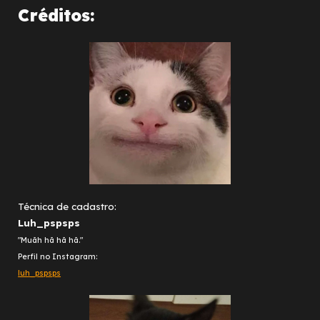
Créditos:
Técnica de cadastro:
Luh_pspsps
"Muãh hã hã hã."
Perfil no Instagram:
luh_pspsps