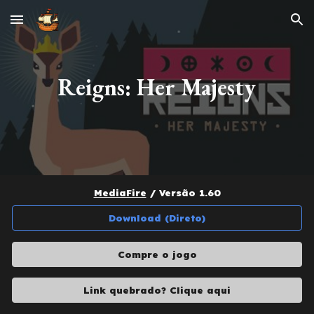
Skip to main content
Skip to navigation
Reigns: Her Majesty
MediaFire
/ Versão 1.
60
Download (Direto)
Compre o jogo
Link quebrado? Clique aqui