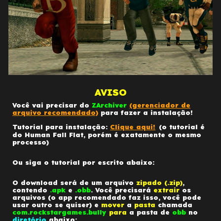
AVISO
Você vai precisar do
ZArchiver
(gerenciador de
arquivo recomendado)
para fazer a instalação!
Tutorial para instalação:
Clique aqui!
(o tutorial é
do Human Fall Flat, porém é exatamente o mesmo
processo)
Ou siga o tutorial por escrito abaixo:
O download será de um arquivo
zipado (.zip)
,
contendo
.apk
e
.obb
. Você precisará
extrair
os
arquivos (o app recomendado faz isso, você pode
usar outro se quiser) e
mover
a
pasta
chamada
com.rockstargames.
bully
para
a pasta de
obb
no
diretório
abaixo: