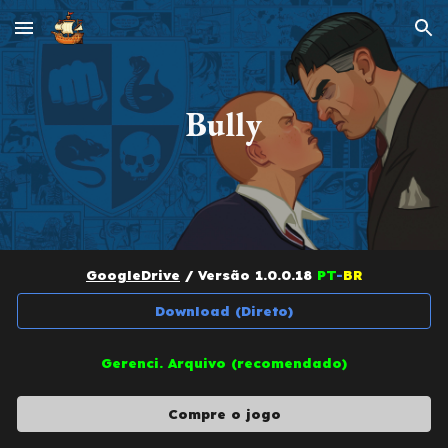
Skip to main content
Skip to navigation
Bully
GoogleDrive
/ Versão
1.0.0.18
PT
-
BR
Download (Direto)
Gerenci. Arquivo (recomendado)
Compre o jogo