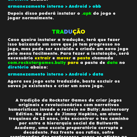
armanezamento interno > Android > obb
Depois disso poderá instalar o
.apk
do jogo e
jogar normalmente
.
TRA
DU
ÇÃO
Caso queira instalar a tradução, terá que fazer
isso baixando um save que ja tem progresso no
jogo, mas pode ser excluído e criado um novo jogo
pelo menu facilmente. Para fazer a instalação, será
necessário
extrair
e
mover
a
pasta
chamada
com.rockstargames.bully
para
a pasta de
data
no
diretório
abaixo:
armanezamento interno > Android >
data
Agora seu jogo esta traduzido, basta excluir os
saves ja existentes e criar um novo jogo.
A tradição da Rockstar Games de criar jogos
originais e revolucionários com narrativas
humorísticas invade o recreio no Bully: Anniversary
Edition. Na pele de Jimmy Hopkins, um aluno
traquinas de 15 anos, irás encontrar o teu caminho
por entre a hierarquia social da Bullworth
Academy, uma escola preparatória corrupta e
decadente. Faz frente aos rufias, sofre
reprimendas dos professores, vence os atletas no